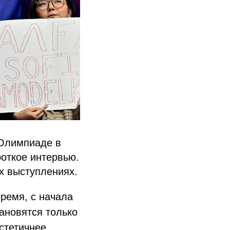
 Олимпиаде в
откое интервью.
их выступлениях.
ремя, с начала
тановятся только
стетичнее,