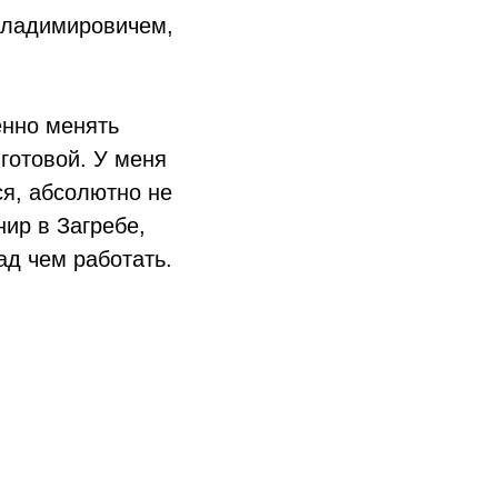
 Владимировичем,
енно менять
 готовой. У меня
ся, абсолютно не
нир в Загребе,
ад чем работать.