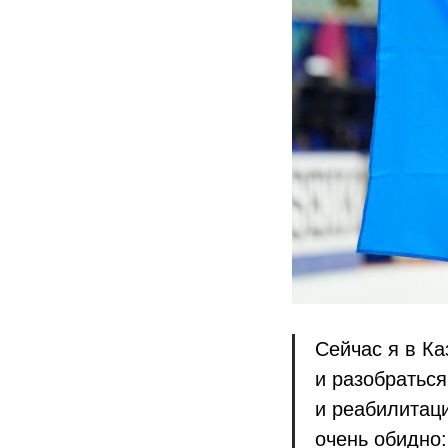
Сейчас я в К
и разобратьс
и реабилитац
очень обидно: