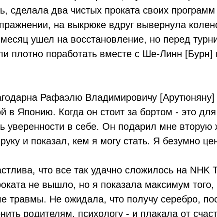
ь, сделала два чистых проката своих программ 
пражнении, на выкрюке вдруг вывернула колен
 месяц ушел на восстановление, но перед турн
и плотно поработать вместе с Ше-Линн [Бурн] 
агодарна Рафаэлю Владимировичу [Арутюняну] з
й в Японию. Когда он стоит за бортом - это дл
ь уверенности в себе. Он подарил мне вторую 
руку и показал, кем я могу стать. Я безумно це
астлива, что все так удачно сложилось на NHK T
оката не вышло, но я показала максимум того, 
е травмы. Не ожидала, что получу серебро, по
нить родителям, психологу - и плакала от счас