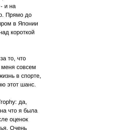
- и на
о. Прямо до
иром в Японии
над короткой
а то, что
я меня совсем
жизнь в спорте,
ню этот шанс.
rophy: да,
на что я была
сле оценок
тья. Очень