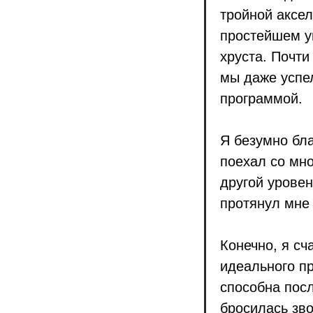
тройной аксел
простейшем у
хруста. Почти
мы даже успел
программой.
Я безумно бл
поехал со мно
другой уровен
протянул мне 
Конечно, я сч
идеального пр
способна посл
бросилась зво