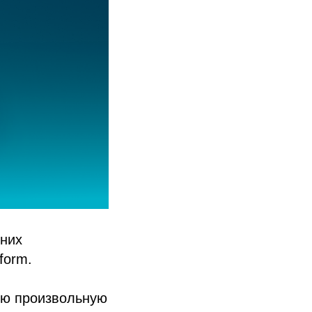
мних
form.
ую произвольную