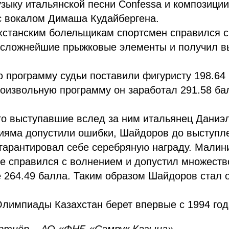
зыку итальянской песни Confessa и композици
с вокалом Димаша Кудайбергена.
ахстанским болельщикам спортсмен справился с
 сложнейшие прыжковые элементы и получил в
 программу судьи поставили фигуристу 198.64
роизвольную программу он заработал 291.58 ба
что выступавшие вслед за ним итальянец Даниэ
ияма допустили ошибки, Шайдоров до выступл
гарантировал себе серебряную награду. Малин
е справился с волнением и допустил множеств
е 264.49 балла. Таким образом Шайдоров стал
лимпиады Казахстан берет впервые с 1994 год