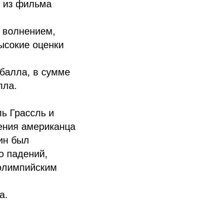
и из фильма
 волнением,
ысокие оценки
 балла, в сумме
лла.
ль Грассль и
ения американца
ин был
о падений,
 олимпийским
а.