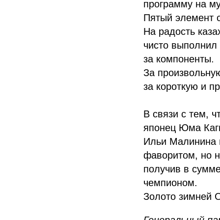
программу на му
Пятый элемент 
На радость каз
чисто выполнил
за компоненты.
За произвольную
за короткую и п
В связи с тем, 
японец Юма Каг
Ильи Малинина 
фаворитом, но н
получив в сумм
чемпионом.
Золото зимней О